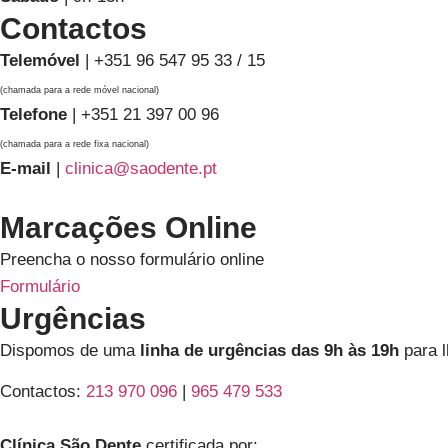
Contactos
Telemóvel
| +351 96 547 95 33 / 15
(chamada para a rede móvel nacional)
Telefone
| +351 21 397 00 96
(chamada para a rede fixa nacional)
E-mail
|
clinica@saodente.pt
Marcações Online
Preencha o nosso formulário online
Formulário
Urgências
Dispomos de uma
linha de urgências das 9h às 19h
para l
Contactos:
213 970 096
|
965 479 533
Clínica São Dente
certificada por: