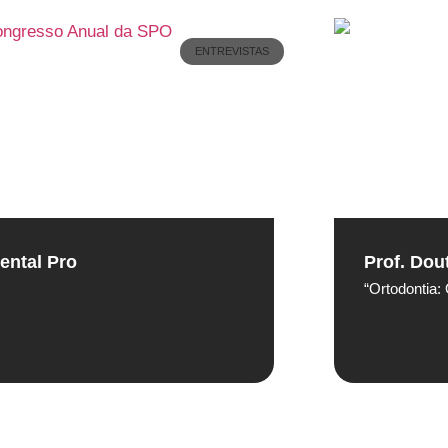
ENTREVISTAS
ental Pro
Prof. Dou
“Ortodontia
LER MAIS