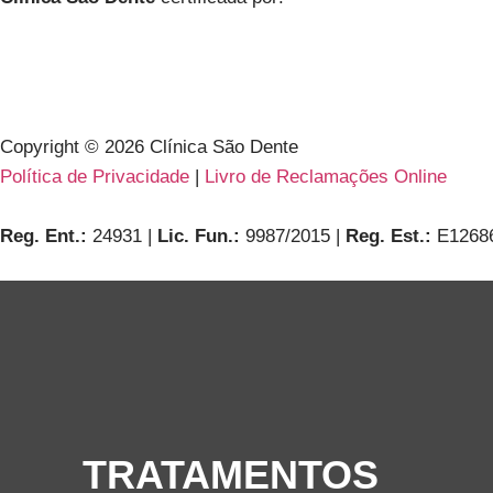
Copyright ©
2026
Clínica São Dente
Política de Privacidade
|
Livro de Reclamações Online
Reg. Ent.:
24931 |
Lic. Fun.:
9987/2015 |
Reg. Est.:
E1268
TRATAMENTOS