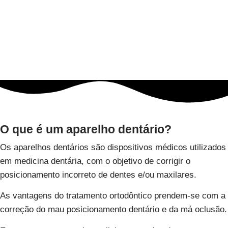
conservação de casos familiares;
A presença de hábitos e comportamentos
como a sucção
digital/chupeta, respiração oral, perda precoce de peças
dentárias entre outros.
O que é um aparelho dentário?
Os aparelhos dentários são dispositivos médicos utilizados
em medicina dentária, com o objetivo de corrigir o
posicionamento incorreto de dentes e/ou maxilares.
As vantagens do tratamento ortodôntico prendem-se com a
correção do mau posicionamento dentário e da má oclusão.