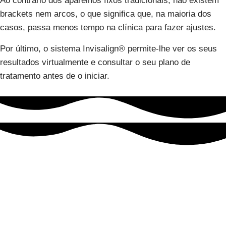
Ao contrário dos aparelhos fixos tradicionais, não existem
brackets nem arcos, o que significa que, na maioria dos
casos, passa menos tempo na clínica para fazer ajustes.
Por último, o sistema Invisalign® permite-lhe ver os seus
resultados virtualmente e consultar o seu plano de
tratamento antes de o iniciar.
Alterações do crescimento e desenvolvimento do complexo
maxilo-facial podem originar perturbações não só ao nível
da articulação temporomandibular como também da função
mastigatória, da dicção e condicionar o desenvolvimento de
assimetrias faciais.