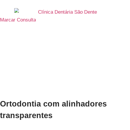
Marcar Consulta
Ortodontia
A
Ortodontia
na Clínica São Dente está direcionada para o
diagnóstico, prevenção e tratamento de problemas causados
por mal posicionamento dentário e/ou perturbações do
desenvolvimento e crescimento esquelético dos maxilares.
Ortodontia com alinhadores
transparentes