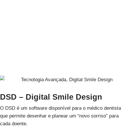
Cavidade Oral. O ozono estimula a circulação sanguínea e
a resposta imunitária.
A sua aplicação é segura, não provoca efeitos secundários
conhecidos, ao contrário do que acontece com a maioria
dos medicamentos, nomeadamente antibióticos.
A ozonoterapia é um tratamento minimamente invasivo e é
uma modalidade de tratamento biológica com inúmeros
benefícios para o doente.
DSD – Digital Smile Design
O DSD é um software disponível para o médico dentista
que permite desenhar e planear um “novo sorriso” para
cada doente.