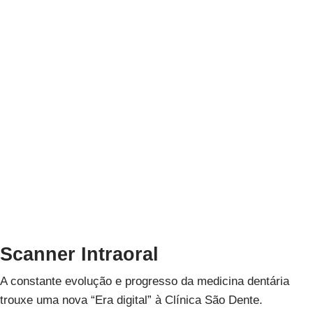
doentes referem ansiedade e dor, quando sujeitos a
tratamentos dentários.
Esta condição atrasa muitas vezes a procura de
tratamento, agravando a situação a ser tratada.
Na
Clínica
São Dente
, é possível recorrer a uma anestesia
eficaz, sempre que houver uma justificação clínica.
Sedação Consciente
Além da anestesia, a sedação consciente é uma alternativa
para combater a ansiedade durante a consulta sendo um
recurso importante nas consultas da
São Dente kids
.
Scanner Intraoral
A constante evolução e progresso da medicina dentária
trouxe uma nova “Era digital” à Clínica São Dente.