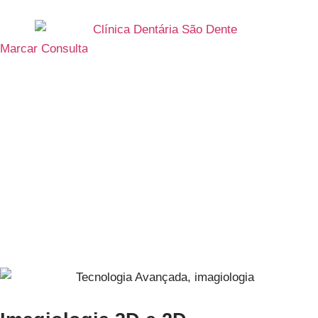
Marcar Consulta
Tecnologia Avançada
Apostamos nas mais recentes e melhores inovações e
disponibilizamos à nossa equipa os melhores equipamentos,
para que possamos prestar-lhe, a si, o melhor tratamento
possível.
Poderá também agendar exames de radiografias e CBCT.